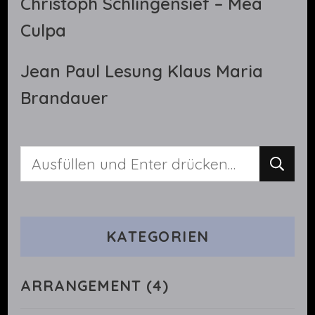
Christoph Schlingensief – Mea
Culpa
Jean Paul Lesung Klaus Maria
Brandauer
Suchst
du
nach
KATEGORIEN
etwas?
ARRANGEMENT
(4)