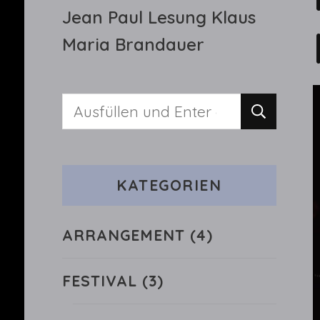
Jean Paul Lesung Klaus
Maria Brandauer
Suchst
du
nach
KATEGORIEN
etwas?
ARRANGEMENT
(4)
FESTIVAL
(3)