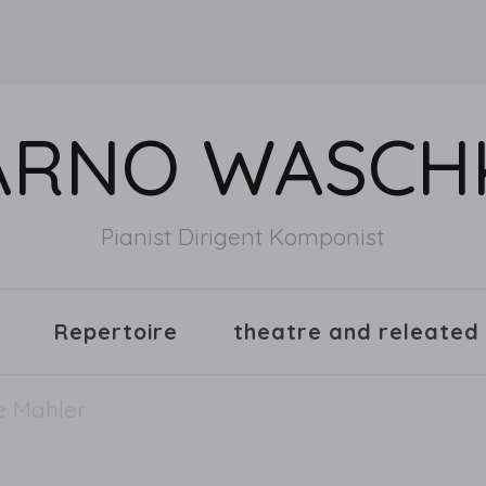
ARNO WASCH
Pianist Dirigent Komponist
Repertoire
theatre and releated
e Mahler