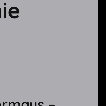
ie
ermaus –