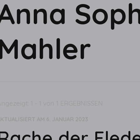
Anna Soph
Mahler
ngezeigt: 1 - 1 von 1 ERGEBNISSEN
AKTUALISIERT AM
6. JANUAR 2023
Rache der Fled