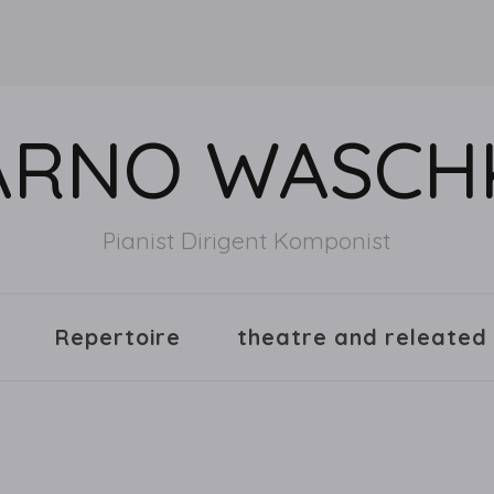
ARNO WASCH
Pianist Dirigent Komponist
Repertoire
theatre and releated