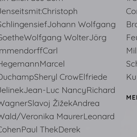
Jenseitsmit:Christoph
Co
SchlingensiefJohann Wolfgang
Br
GoetheWolfgang WolterJörg
Fe
ImmendorffCarl
Mi
HegemannMarcel
Sc
DuchampSheryl CrowElfriede
Ku
JelinekJean-Luc NancyRichard
ME
WagnerSlavoj ŽižekAndrea
Wald/Veronika MaurerLeonard
CohenPaul ThekDerek