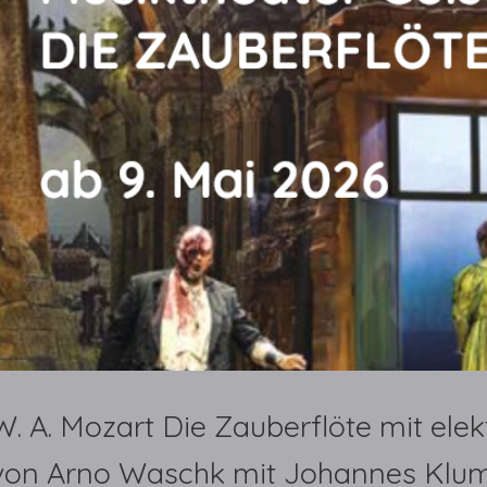
W. A. Mozart Die Zauberflöte mit el
von Arno Waschk mit Johannes Klump