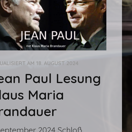
UALISIERT AM
18. AUGUST 2024
ean Paul Lesung
laus Maria
randauer
 September 2024 Schloß