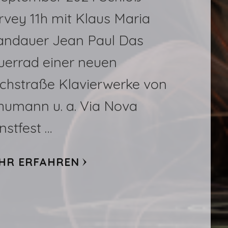
rvey 11h mit Klaus Maria
andauer Jean Paul Das
uerrad einer neuen
lchstraße Klavierwerke von
humann u. a. Via Nova
nstfest …
HR ERFAHREN