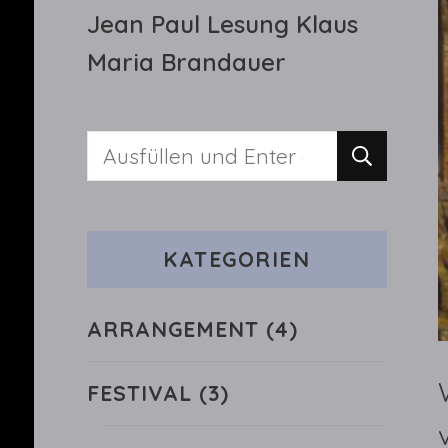
Jean Paul Lesung Klaus
Maria Brandauer
Suchst
du
nach
KATEGORIEN
etwas?
ARRANGEMENT
(4)
FESTIVAL
(3)