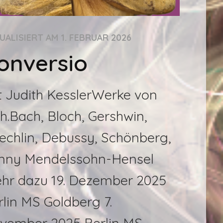
UALISIERT AM
1. FEBRUAR 2026
onversio
t Judith KesslerWerke von
Ch.Bach, Bloch, Gershwin,
echlin, Debussy, Schönberg,
nny Mendelssohn-Hensel
hr dazu 19. Dezember 2025
rlin MS Goldberg 7.