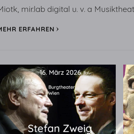
Miotk, mir.lab digital u. v. a Musikthe
MEHR ERFAHREN