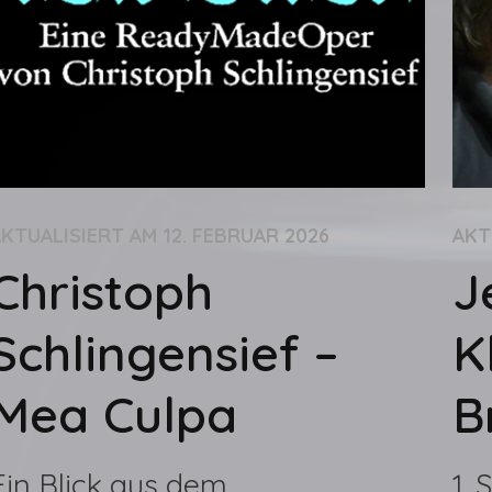
AKTUALISIERT AM
12. FEBRUAR 2026
AKT
Christoph
J
Schlingensief –
K
Mea Culpa
B
Ein Blick aus dem
1.