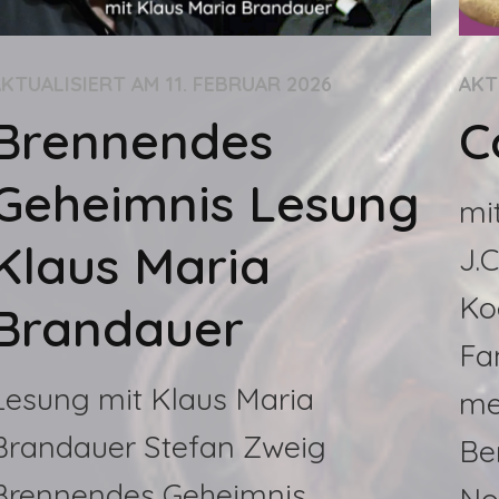
AKTUALISIERT AM
11. FEBRUAR 2026
AKT
Brennendes
C
Geheimnis Lesung
mi
Klaus Maria
J.
Ko
Brandauer
Fa
Lesung mit Klaus Maria
me
Brandauer Stefan Zweig
Be
Brennendes Geheimnis