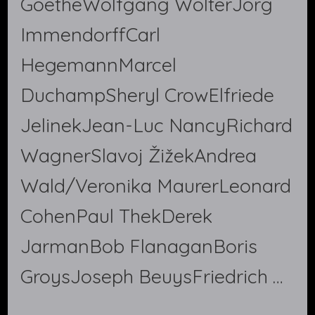
GoetheWolfgang WolterJörg
ImmendorffCarl
HegemannMarcel
DuchampSheryl CrowElfriede
JelinekJean-Luc NancyRichard
WagnerSlavoj ŽižekAndrea
Wald/Veronika MaurerLeonard
CohenPaul ThekDerek
JarmanBob FlanaganBoris
GroysJoseph BeuysFriedrich …