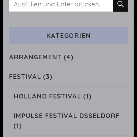
Suchst
du
nach
KATEGORIEN
etwas?
ARRANGEMENT
(4)
FESTIVAL
(3)
HOLLAND FESTIVAL
(1)
IMPULSE FESTIVAL DSSELDORF
(1)