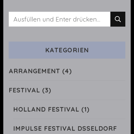
Suchst
du
nach
KATEGORIEN
etwas?
ARRANGEMENT
(4)
FESTIVAL
(3)
HOLLAND FESTIVAL
(1)
IMPULSE FESTIVAL DSSELDORF