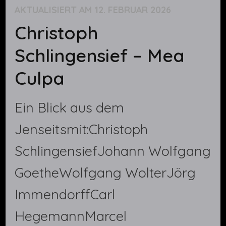
AKTUALISIERT AM
12. FEBRUAR 2026
Christoph
Schlingensief – Mea
Culpa
Ein Blick aus dem
Jenseitsmit:Christoph
SchlingensiefJohann Wolfgang
GoetheWolfgang WolterJörg
ImmendorffCarl
HegemannMarcel