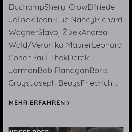
DuchampSheryl CrowElfriede
JelinekJean-Luc NancyRichard
WagnerSlavoj ŽižekAndrea
Wald/Veronika MaurerLeonard
CohenPaul ThekDerek
JarmanBob FlanaganBoris
GroysJoseph BeuysFriedrich …
MEHR ERFAHREN