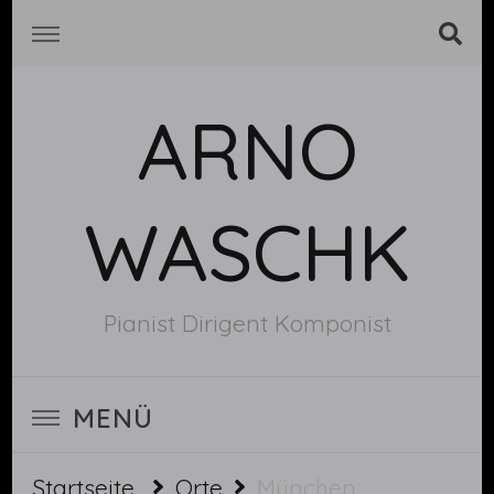
ARNO
WASCHK
Pianist Dirigent Komponist
MENÜ
Startseite
Orte
München