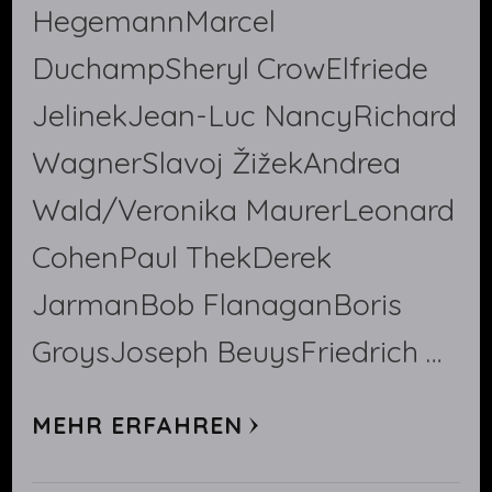
HegemannMarcel
DuchampSheryl CrowElfriede
JelinekJean-Luc NancyRichard
WagnerSlavoj ŽižekAndrea
Wald/Veronika MaurerLeonard
CohenPaul ThekDerek
JarmanBob FlanaganBoris
GroysJoseph BeuysFriedrich …
MEHR ERFAHREN