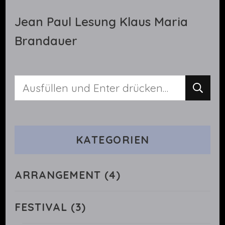
Jean Paul Lesung Klaus Maria
Brandauer
Suchst
du
nach
KATEGORIEN
etwas?
ARRANGEMENT
(4)
FESTIVAL
(3)