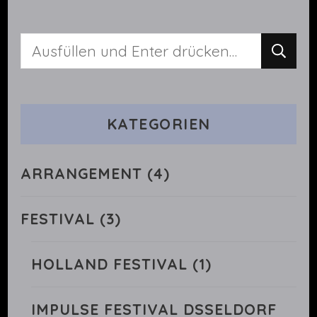
Suchst
du
nach
KATEGORIEN
etwas?
ARRANGEMENT
(4)
FESTIVAL
(3)
HOLLAND FESTIVAL
(1)
IMPULSE FESTIVAL DSSELDORF