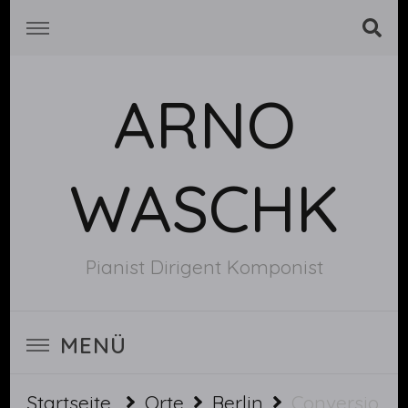
ARNO
WASCHK
Pianist Dirigent Komponist
MENÜ
Startseite
Orte
Berlin
Conversio